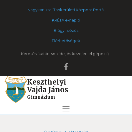
Nagykanizsai Tankerületi Központ Portál
KRÉTA e-napló
E-ügyintézés
Elérhetőségek
Keresés
Keszthelyi
Vajda János
Gimnázium