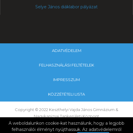
Selye János diáklabor pályázat
ADATVÉDELEM
FELHASZNÁLÁSI FELTÉTELEK
IMPRESSZUM
KÖZZÉTÉTELI LISTA
Copyright © 2022 Keszthelyi Vajda János Gimnázium &
Nagykanizsai Tankerületi Központ
A weboldalunkon cookie-kat használunk, hogy a legjobb
felhasználói élményt nyújthassuk. Az adatvédelemről