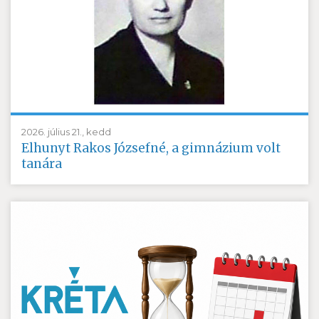
2026. július 21., kedd
Elhunyt Rakos Józsefné, a gimnázium volt
tanára