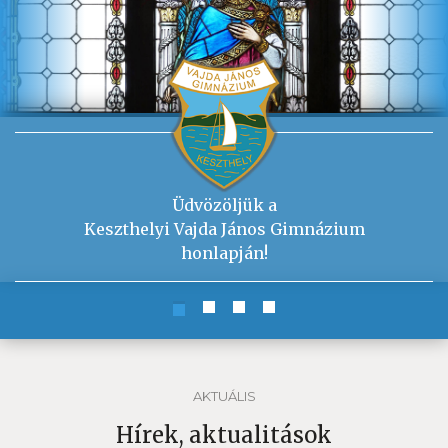
Üdvözöljük a
Keszthelyi Vajda János Gimnázium
honlapján!
AKTUÁLIS
Hírek, aktualitások