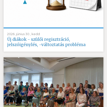
2026. június 30., kedd
Új diákok - szülői regisztráció,
jelszóigénylés, -változtatás probléma