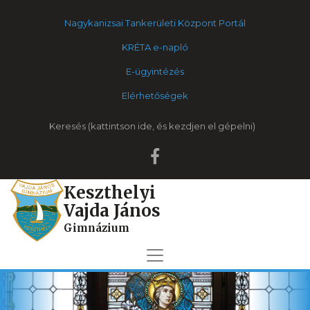
Nagykanizsai Tankerületi Központ Portál
KRÉTA e-napló
E-ügyintézés
Elérhetőségek
Keresés
Keszthelyi
Vajda János
Gimnázium