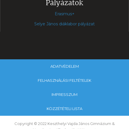
Pályázatok
Erasmus+
Selye János diáklabor pályázat
ADATVÉDELEM
FELHASZNÁLÁSI FELTÉTELEK
IMPRESSZUM
KÖZZÉTÉTELI LISTA
Copyright © 2022 Keszthelyi Vajda János Gimnázium &