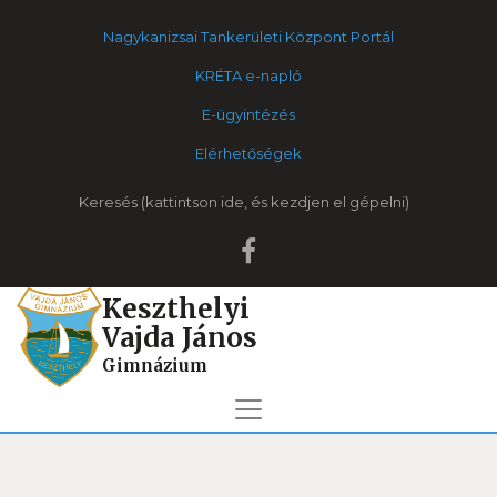
Nagykanizsai Tankerületi Központ Portál
KRÉTA e-napló
E-ügyintézés
Elérhetőségek
Keresés
Keszthelyi
Vajda János
Gimnázium