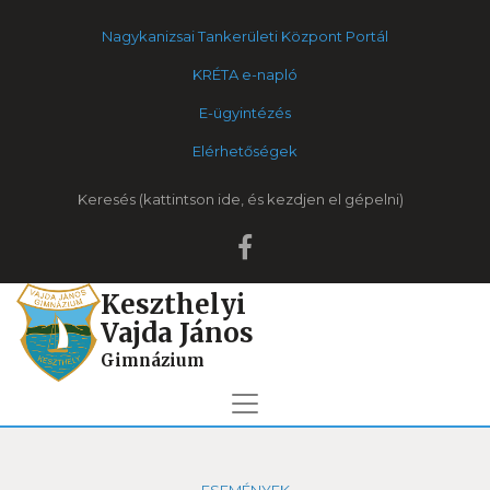
Nagykanizsai Tankerületi Központ Portál
KRÉTA e-napló
E-ügyintézés
Elérhetőségek
Keresés
Keszthelyi
Vajda János
Gimnázium