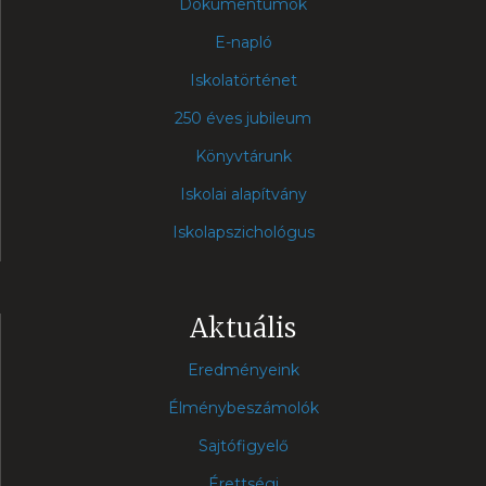
Dokumentumok
E-napló
Iskolatörténet
250 éves jubileum
Könyvtárunk
Iskolai alapítvány
Iskolapszichológus
Aktuális
Eredményeink
Élménybeszámolók
Sajtófigyelő
Érettségi