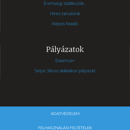
Érettségi találkozók...
Híres tanulóink
Képes híradó
Pályázatok
Erasmus+
Selye János diáklabor pályázat
ADATVÉDELEM
FELHASZNÁLÁSI FELTÉTELEK