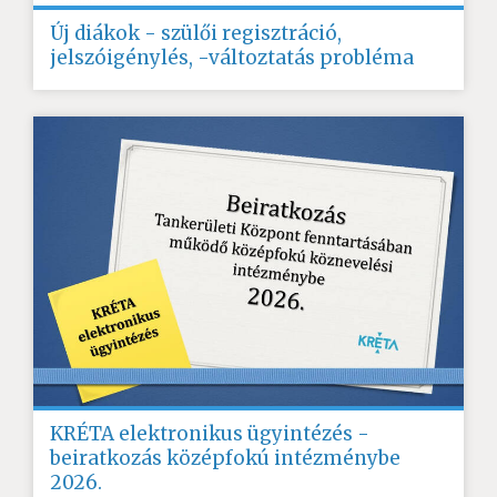
Új diákok - szülői regisztráció,
jelszóigénylés, -változtatás probléma
KRÉTA elektronikus ügyintézés -
beiratkozás középfokú intézménybe
2026.