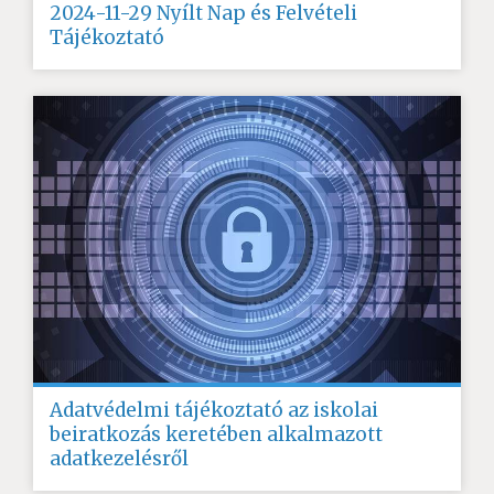
2024-11-29 Nyílt Nap és Felvételi
Tájékoztató
Adatvédelmi tájékoztató az iskolai
beiratkozás keretében alkalmazott
adatkezelésről