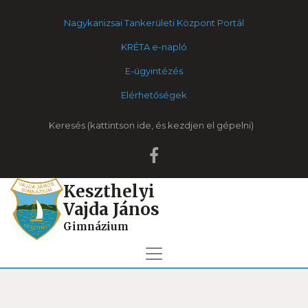
Nagykanizsai Tankerületi Központ Portál
KRÉTA e-napló
E-ügyintézés
Elérhetőségek
Keresés
Keszthelyi
Vajda János
Gimnázium