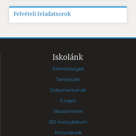
Felvételi feladatsorok
Iskolánk
Elérhetőségek
Tantestület
Dokumentumok
E-napló
Iskolatörténet
250 éves jubileum
Könyvtárunk