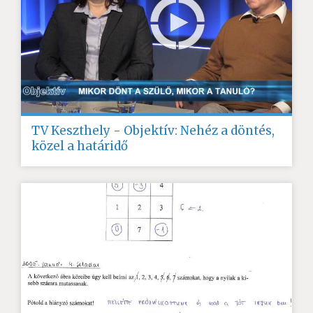
TV Keszthely - Objektív: Nehéz a döntés,
közel a határidő