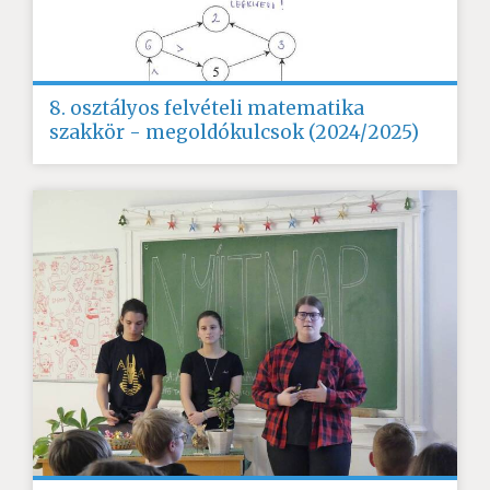
8. osztályos felvételi matematika
szakkör - megoldókulcsok (2024/2025)