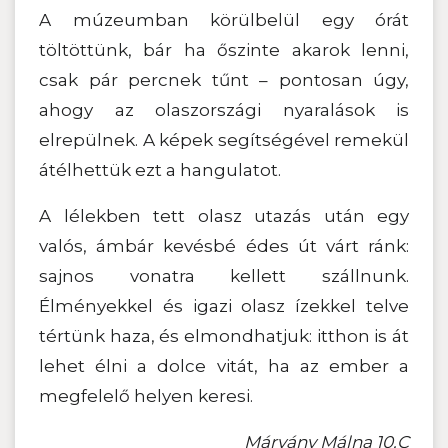
A múzeumban körülbelül egy órát
töltöttünk, bár ha őszinte akarok lenni,
csak pár percnek tűnt – pontosan úgy,
ahogy az olaszországi nyaralások is
elrepülnek. A képek segítségével remekül
átélhettük ezt a hangulatot.
A lélekben tett olasz utazás után egy
valós, ámbár kevésbé édes út várt ránk:
sajnos vonatra kellett szállnunk.
Élményekkel és igazi olasz ízekkel telve
tértünk haza, és elmondhatjuk: itthon is át
lehet élni a dolce vitát, ha az ember a
megfelelő helyen keresi.
Márvány Málna 10.C