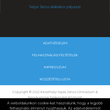
Selye János diáklabor pályázat
ADATVÉDELEM
FELHASZNÁLÁSI FELTÉTELEK
IMPRESSZUM
KÖZZÉTÉTELI LISTA
Copyright © 2022 Keszthelyi Vajda János Gimnázium &
Nagykanizsai Tankerületi Központ
A weboldalunkon cookie-kat használunk, hogy a legjobb
felhasználói élményt nyújthassuk. Az adatvédelemről