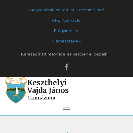
Nagykanizsai Tankerületi Központ Portál
KRÉTA e-napló
E-ügyintézés
Elérhetőségek
Keresés
Keszthelyi
Vajda János
Gimnázium