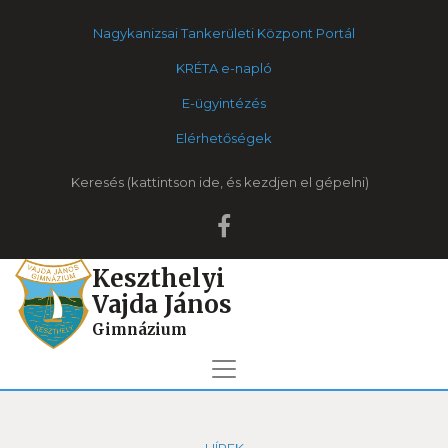
Nagykanizsai Tankerületi Központ Portál
KRÉTA e-napló
E-ügyintézés
Elérhetőségek
Keresés
Keszthelyi
Vajda János
Gimnázium