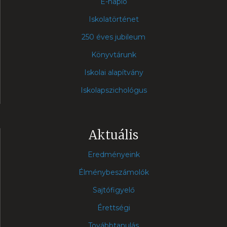
E-napló
Iskolatörténet
250 éves jubileum
Könyvtárunk
Iskolai alapítvány
Iskolapszichológus
Aktuális
Eredményeink
Élménybeszámolók
Sajtófigyelő
Érettségi
Továbbtanulás