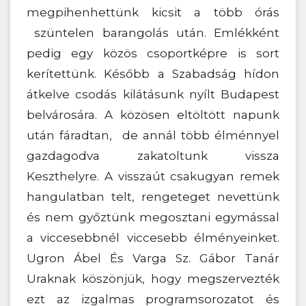
megpihenhettünk kicsit a több órás
szüntelen barangolás után. Emlékként
pedig egy közös csoportképre is sort
kerítettünk. Később a Szabadság hídon
átkelve csodás kilátásunk nyílt Budapest
belvárosára. A közösen eltöltött napunk
után fáradtan, de annál több élménnyel
gazdagodva zakatoltunk vissza
Keszthelyre. A visszaút csakugyan remek
hangulatban telt, rengeteget nevettünk
és nem győztünk megosztani egymással
a viccesebbnél viccesebb élményeinket.
Ugron Ábel És Varga Sz. Gábor Tanár
Uraknak köszönjük, hogy megszervezték
ezt az izgalmas programsorozatot és