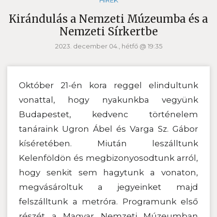
HÍREK
Kirándulás a Nemzeti Múzeumba és a
Nemzeti Sírkertbe
2023. december 04., hétfő @ 19:35
Október 21-én kora reggel elindultunk
vonattal, hogy nyakunkba vegyünk
Budapestet, kedvenc történelem
tanáraink Ugron Ábel és Varga Sz. Gábor
kíséretében. Miután leszálltunk
Kelenföldön és megbizonyosodtunk arról,
hogy senkit sem hagytunk a vonaton,
megvásároltuk a jegyeinket majd
felszálltunk a metróra. Programunk első
részét a Magyar Nemzeti Múzeumban