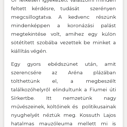
Úr lelkesen igyekezett válaszolni minden
feltett kérdésre, tudását szerényen
megcsillogtatva. A kedvenc részünk
mindenképpen a koronázási palást
megtekintése volt, amihez egy külön
sötétített szobába vezettek be minket a
kiállítás végén.
Egy gyors ebédszünet után, amit
szerencsére az Aréna plázában
tölthettünk el, a megbeszélt
találkozóhelyről elindultunk a Fiumei úti
Sírkertbe. Itt nemzetünk nagy
művészeinek, költőinek és politikusainak
nyughelyét néztük meg. Kossuth Lajos
hatalmas mauzóleuma mellett mi is