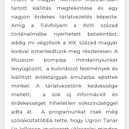
tartott kiállítás megtekintése és egy
nagyon érdekes tárlatvezetés képezte.
Amíg a 11.évfolyam a XVIII. század
történelmébe nyerhetett betekintést,
addig mi végzősök a XIX. század magyar
korával ismerkedtünk meg részletesen. A
Múzeum pompája mindannyiunkat
lenyűgözött, a különböző festmények és
kiállított értéktárgyak ámulatba ejtettek
minket. A tárlatvezetőnk kedvessége
mellett, a sok új információt és
érdekességet hihetetlen sokszínűséggel
adta át. A programunkat csak még
szórakoztatóbbá tette, hogy Ugron Tanár