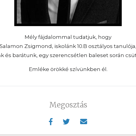
Mély fájdalommal tudatjuk, hogy
Salamon Zsigmond, iskolánk 10.B osztályos tanulója
nk és barátunk, egy szerencsétlen baleset során csü
Emléke örökké szívünkben él.
Megosztás