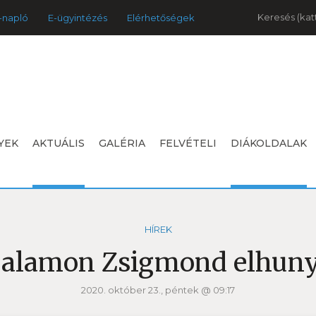
Keresés
-napló
E-ügyintézés
Elérhetőségek
YEK
AKTUÁLIS
GALÉRIA
FELVÉTELI
DIÁKOLDALAK
HÍREK
Salamon Zsigmond elhuny
2020. október 23., péntek @ 09:17