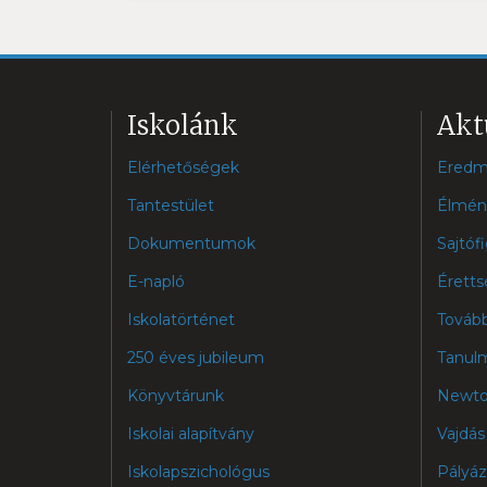
Iskolánk
Akt
Elérhetőségek
Eredm
Tantestület
Élmén
Dokumentumok
Sajtóf
E-napló
Éretts
Iskolatörténet
Továb
250 éves jubileum
Tanulm
Könyvtárunk
Newto
Iskolai alapítvány
Vajdás
Iskolapszichológus
Pályá