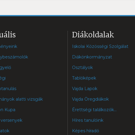
uális
Diákoldalak
ényeink
Iskolai Közösségi Szolgálat
ybeszámolók
Diákönkormányzat
igyelő
Osztályok
égi
Tablóképek
btanulás
Vajda Lapok
ányok alatti vizsgák
Vajda Öregdiákok
n Kupa
Érettségi találkozók...
 versenyek
Híres tanulóink
zatok
Képes híradó