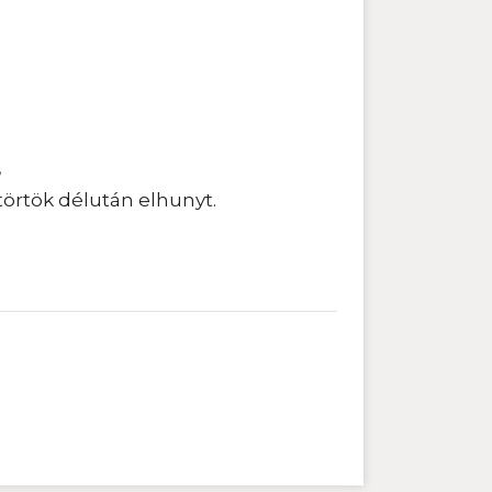
,
törtök délután elhunyt.