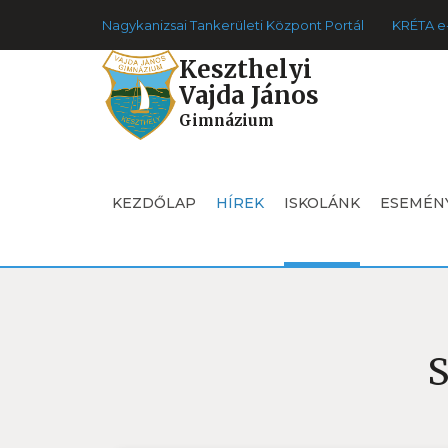
Nagykanizsai Tankerületi Központ Portál
KRÉTA e
Keszthelyi
Vajda János
Gimnázium
KEZDŐLAP
HÍREK
ISKOLÁNK
ESEMÉN