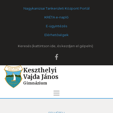
Nagykanizsai Tankerületi Központ Portál
KRÉTA e-napló
E-ügyintézés
Elérhetőségek
Keresés
Keszthelyi
Vajda János
Gimnázium