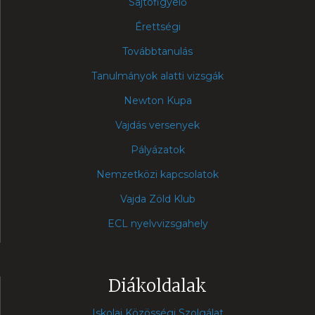
Sajtófigyelő
Érettségi
Továbbtanulás
Tanulmányok alatti vizsgák
Newton Kupa
Vajdás versenyek
Pályázatok
Nemzetközi kapcsolatok
Vajda Zöld Klub
ECL nyelvvizsgahely
Diákoldalak
Iskolai Közösségi Szolgálat