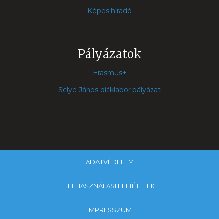
Képes híradó
Pályázatok
Erasmus+
Selye János diáklabor pályázat
ADATVÉDELEM
FELHASZNÁLÁSI FELTÉTELEK
IMPRESSZUM