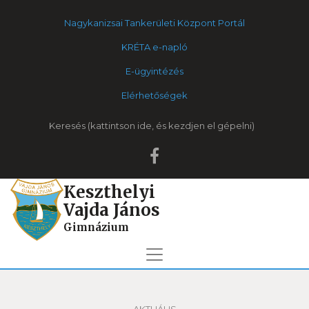
Nagykanizsai Tankerületi Központ Portál
KRÉTA e-napló
E-ügyintézés
Elérhetőségek
Keresés
Keszthelyi
Vajda János
Gimnázium