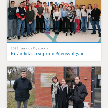
2023. március 15., szerda
Kirándulás a soproni Bűvösvölgybe