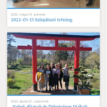
2022. május 13., péntek
2022-05-13 Színjátszó tréning
2022. április 21., csütörtök
„Nobel-díjasok és Tehetséges Diákok