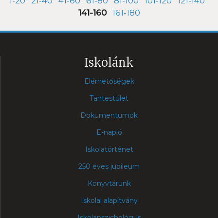
1-20
21-40
41-60
61-80
81-100
101-120
121-140
141-160
161-180
Iskolánk
Elérhetőségek
Tantestület
Dokumentumok
E-napló
Iskolatörténet
250 éves jubileum
Könyvtárunk
Iskolai alapítvány
Iskolapszichológus