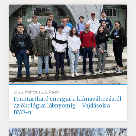
2023. március 28., kedd
Fenntartható energia: a klímaváltozástól
az ökológiai lábnyomig – Vajdások a
BME-n